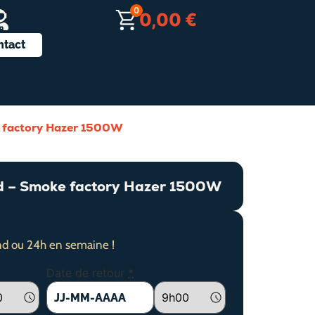
0
0,00
€
ntact
e factory Hazer 1500W
rd – Smoke factory Hazer 1500W
d ou 24h en semaine !
Date de retour
*