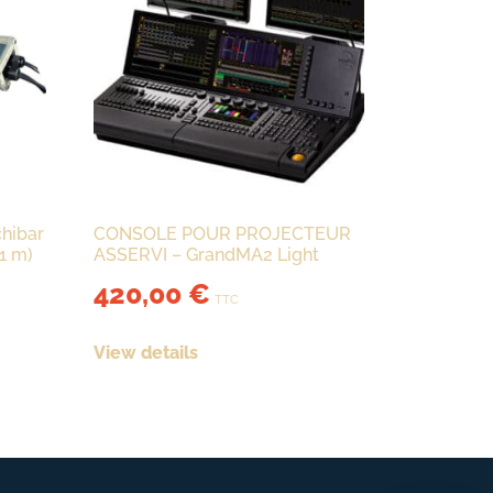
hibar
CONSOLE POUR PROJECTEUR
1 m)
ASSERVI – GrandMA2 Light
420,00
€
TTC
View details