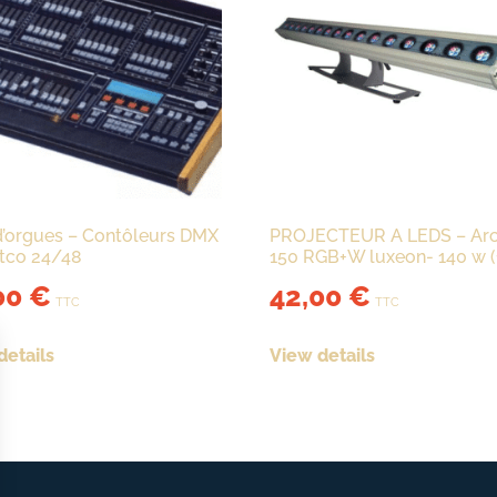
d’orgues – Contôleurs DMX
PROJECTEUR A LEDS – Arc
htco 24/48
150 RGB+W luxeon- 140 w (
00
€
42,00
€
TTC
TTC
details
View details