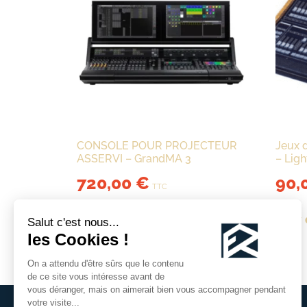
CONSOLE POUR PROJECTEUR
Jeux 
ASSERVI – GrandMA 3
– Lig
720,00
€
90,
TTC
View details
View 