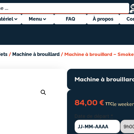
tériel
Menu
FAQ
À propos
Co
/
/ Machine à brouillard – Smok
fets
Machine à brouillard
Machine à brouilla
84,00
€
le weeken
TTC
Date de départ
*