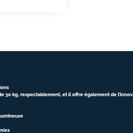
ions
e 30 kg, respectablement, et il offre également de l’innov
é lumineuse
rnies