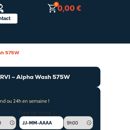
0
0,00
€
ntact
sh 575W
VI – Alpha Wash 575W
nd ou 24h en semaine !
Date de retour
*