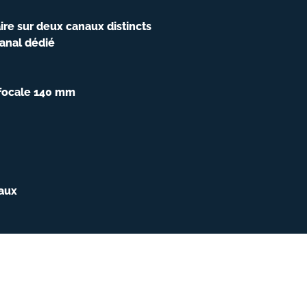
aire sur deux canaux distincts
canal dédié
 focale 140 mm
iaux