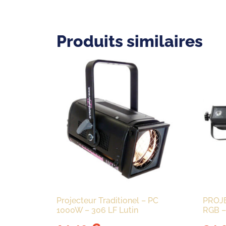
Produits similaires
Projecteur Traditionel – PC
PROJE
1000W – 306 LF Lutin
RGB –