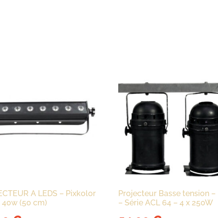
CTEUR A LEDS – Pixkolor
Projecteur Basse tension –
 40w (50 cm)
– Série ACL 64 – 4 x 250W