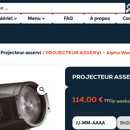
tériel
Menu
FAQ
À propos
Co
/
/ PROJECTEUR ASSERVI – Alpha Wa
Projecteur asservi
PROJECTEUR ASSER
114,00
€
le weeke
TTC
Date de départ
*