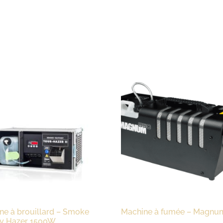
ne à brouillard – Smoke
Machine à fumée – Magnu
ry Hazer 1500W