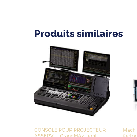
Produits similaires
CONSOLE POUR PROJECTEUR
Machi
ASSERVI – GrandMA2 Light
facto