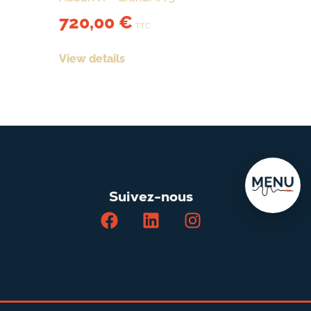
720,00
€
TTC
View details
Suivez-nous