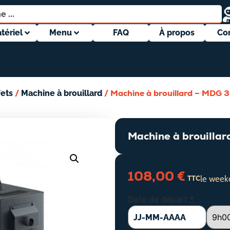
tériel
Menu
FAQ
À propos
Co
/
/ Machine à brouillard – MDG
fets
Machine à brouillard
Machine à brouilla
108,00
€
le week
TTC
Date de départ
*