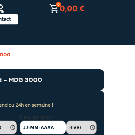
0
0,00
€
ntact
 3000
rd – MDG 3000
end ou 24h en semaine !
Date de retour
*