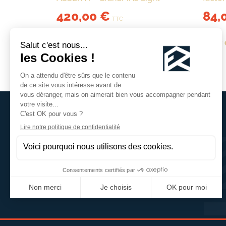
420,00
€
84,
TTC
View details
View 
Horaires d'ouverture
Lundi : 14h - 18h
Mardi au Vendredi : 9h - 11h30 / 14h - 19h
Samedi : 9h - 11h30 / 14h - 19h
Dimanche Fermé