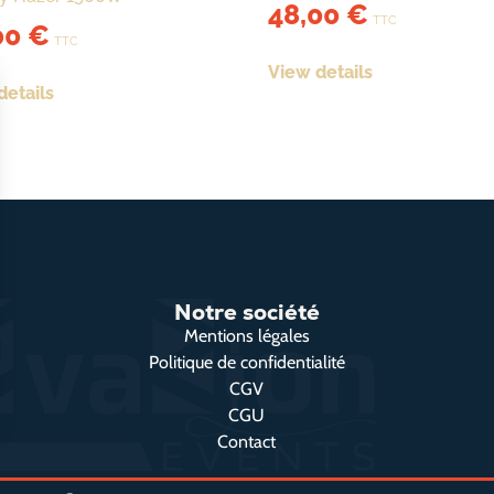
48,00
€
TTC
00
€
TTC
View details
details
Notre société
Mentions légales
Politique de confidentialité
CGV
CGU
Contact