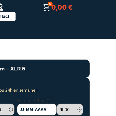
0
0,00
€
ntact
m – XLR 5
ou 24h en semaine !
Date de retour
*