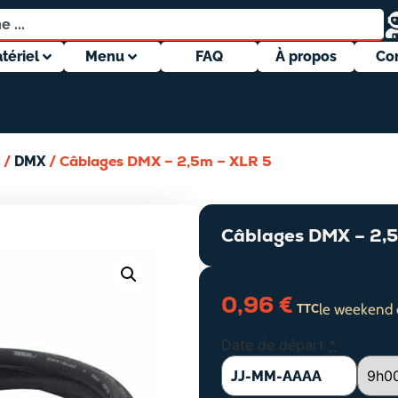
tériel
Menu
FAQ
À propos
Co
/
/ Câblages DMX – 2,5m – XLR 5
DMX
Câblages DMX – 2,5
0,96
€
le weekend 
TTC
Date de départ
*