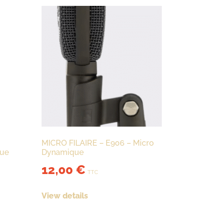
MICRO FILAIRE – E906 – Micro
que
Dynamique
12,00
€
TTC
View details