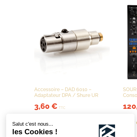
Accessoire – DAD 6010 –
SOUR
Adaptateur DPA / Shure UR
Conso
3,60
€
120
TTC
View details
View 