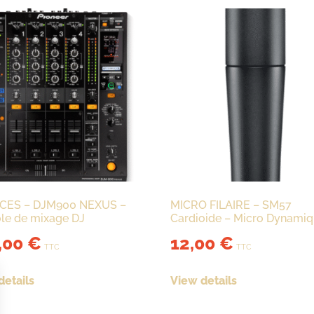
CES – DJM900 NEXUS –
MICRO FILAIRE – SM57
le de mixage DJ
Cardioide – Micro Dynami
,00
€
12,00
€
TTC
TTC
details
View details